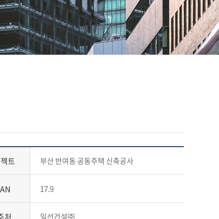
로젝트
부산 반여동 공동주택 신축공사
PAN
17.9
주처
일선건설㈜