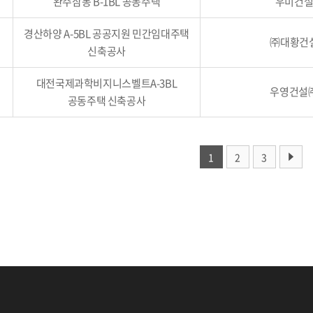
완주삼봉 B-1BL 공동주택
우미건
경산하양 A-5BL 공공지원 민간임대주택
㈜대황건
신축공사
대전국제과학비지니스벨트A-3BL
우영건설
공동주택 신축공사
1
2
3