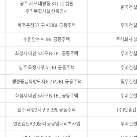
광주 서구 내방동 841-12 일원
한국건
주거복합시설 신축공사
파주운정3지구 A33BL 공동주택
우미건
수원당수 A-1BL 공동주택
주식회사 
화성시 태안 3지구 B-2BL 공동주택
우미건
양주 옥정지구 A-1BL 공동주택
우미건
행정중심복합도시 6-3 M2BL 공동주택
동우건
화성시 태안 3지구 B-1BL 공동주택
우미건
원주 태장2지구 B-2BL 공동주택
(주)안송
인천검단AB9블럭 공공임대리츠사업
우미건