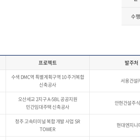
수
프로젝트
발주처
수색 DMC역 특별계획구역 10 주거복합
서용건설
신축공사
오산세교 2지구 A-5BL 공공지원
안현건설주
민간임대주택 신축공사
청주 고속터미널 복합 개발 사업 SR
현대엔지니
TOWER